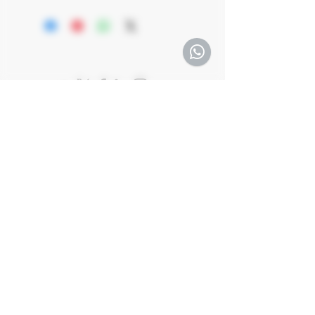
Ecológico UE
partir de Macabeo viejo 100 %, en secano
Denominación UTIEL-REQUENA
estricto, este vino se cría 6 meses en
Kosher OU-P + MKL Rav Padwa +
tinaja y otros 6 meses en botella antes de
Rav Shalom Ber Binshtok
su salida. ALKUNYA es redondo y de
cuerpo medio-alto, con notas de piedra,
teja, cantalupo y albaricoque. En boca,
un palato puro y completamente seco,
con una acidez que acompaña la fruta y
construye un equilibrio vivo y elegante.
ALKUNYA ofrece un contrapunto
delicado a los tintos firmes de la
colección, mostrando la versatilidad de
Viña Memorias.
Únete a nuestro viaje
Suscríbete