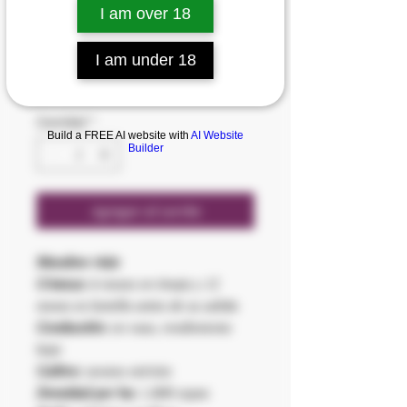
I am over 18
SKU: 8430664002508
ALKUNYA
I am under 18
Precio
35,00 €
Cantidad
*
Build a FREE AI website with
AI Website
Builder
Agregar al carrito
Macabeo viejo
Crianza:
6 meses en tinaja y 12
meses en botella antes de su salida
Conducción:
en vaso, rendimiento
bajo
Cultivo:
secano estricto
Densidad por ha:
1.800 cepas