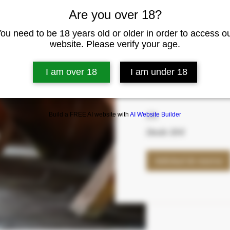
Are you over 18?
Cata de vinos Te
+2 personas
ou need to be 18 years old or older in order to access o
website. Please verify your age.
Vinos jóvenes y de guar
I am over 18
I am under 18
Leer más
2 h
Build a FREE AI website with
AI Website Builder
Desde
Desde 58 €
58
euros
Solicitud de reserva