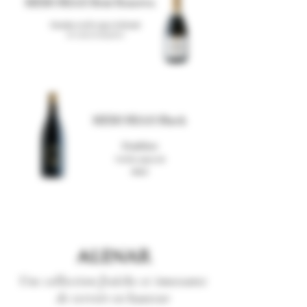
MEMORIAS Brut Reserva
Macabeo vieille vigne d'altitude
DO CAV
A DE REQUENA
MEMORIAS Black
Tradition
Vieilles vignes de
Bobal
Une collection fraîche et innovante
de terroir en hauteur