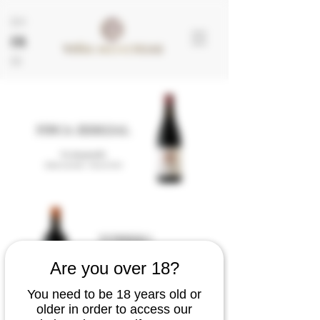
EN
FR
ES
FINCA ZEREZAL
Vin de parcelle
Bobal centenaire · Franc de Pied
YUNIKKO
Sens du Terroir
Are you over 18?
Bobal centenaire · Franc de Pied
You need to be 18 years old or
older in order to access our