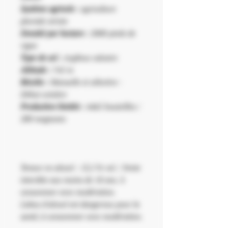
Système agricole :
agriculture
pluviale stricte
Densité par hectare :
2000 pieds de
vigne
Type de sol :
Argileux calcaire
Altitude :
745 m
Récolte :
Manuelle et sélective -
Début octobre
Production limitée :
4465 bouteilles /
200 magnums
Teneur en alcool : 13,5 % vol. | Vente
interdite aux moins de 18 ans. À
consommer avec modération.
L'abus d'alcool est dangereux pour la
santé, à consommer avec modération.