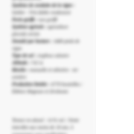
Système de conduite de la vigne :
Goblet – Très faible rendement
Porte-greffe :
non greffé
Système agricole :
agriculture
pluviale stricte
Densité par hectare :
1600 pieds de
vigne
Type de sol :
Argileux calcaire
Altitude :
745 m
Récolte :
manuelle et sélective - mi-
octobre
Production limitée :
4770 bouteilles /
Édition Magnum et Jéroboam
Teneur en alcool : 14 % vol. | Vente
interdite aux moins de 18 ans. À